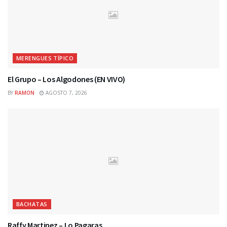
MERENGUES TÍPICO
El Grupo – Los Algodones (EN VIVO)
BY
RAMON
AGOSTO 7, 2026
BACHATAS
Raffy Martinez – Lo Pagaras