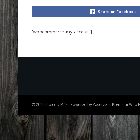
Share on Facebook
[woocommerce_my_account]
© 2022
Tipico y Más
- Powered by
Yaservers
. Premium Web H