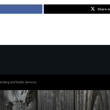
Share o
osting and Radio Services.