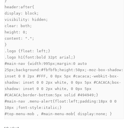
}

header:after{

display: block;

visibility: hidden;

clear: both;

height: 0;

content: ".";

}

.logo {float: left;}

.logo h1{font:bold 32pt arial;}

#main-nav {width:995px;margin:0 auto 
25px;background:#fbfbfb;height:50px;-moz-box-shadow: 
inset 0 0 2px #FFF, 0 0px 5px #cacaca;-webkit-box-
shadow: inset 0 0 2px white, 0 0px 5px #CACACA;box-
shadow: inset 0 0 2px white, 0 0px 5px 
#CACACA;border-bottom:5px solid #494949;}

#main-nav .menu-alert{float:left;padding:18px 0 0 
10px ;font-style:italic;}

#top-menu-mob , #main-menu-mob{ display:none; }