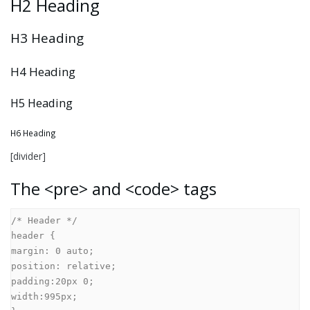
H2 Heading
H3 Heading
H4 Heading
H5 Heading
H6 Heading
[divider]
The <pre> and <code> tags
/* Header */

header {

margin: 0 auto;

position: relative;

padding:20px 0;

width:995px;
