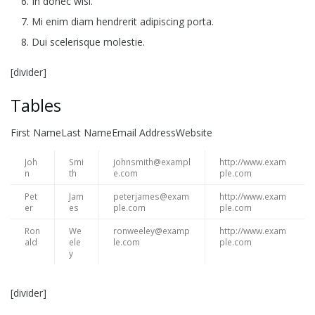
In donec wisi.
Mi enim diam hendrerit adipiscing porta.
Dui scelerisque molestie.
[divider]
Tables
First NameLast NameEmail AddressWebsite
Joh
Smi
johnsmith@exampl
http://www.exam
n
th
e.com
ple.com
Pet
Jam
peterjames@exam
http://www.exam
er
es
ple.com
ple.com
Ron
We
ronweeley@examp
http://www.exam
ald
ele
le.com
ple.com
y
[divider]