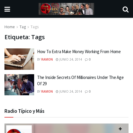
Home
Tag
Tags
Etiqueta:
Tags
How To Extra Make Money Working From Home
BY
RAMON
JUNIO 24, 2014
0
The Inside Secrets Of Millionaires Under The Age
Of 29
BY
RAMON
JUNIO 24, 2014
0
Radio Típico y Más