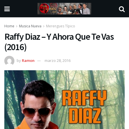
Home
Musica Nueva
Merengues Típico
Raffy Diaz – Y Ahora Que Te Vas
(2016)
by
Ramon
marzo 28, 2016