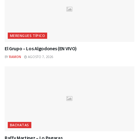
MERENGUES TÍPICO
El Grupo – Los Algodones (EN VIVO)
BY
RAMON
AGOSTO 7, 2026
BACHATAS
Raffy Martinez – Lo Pagaras