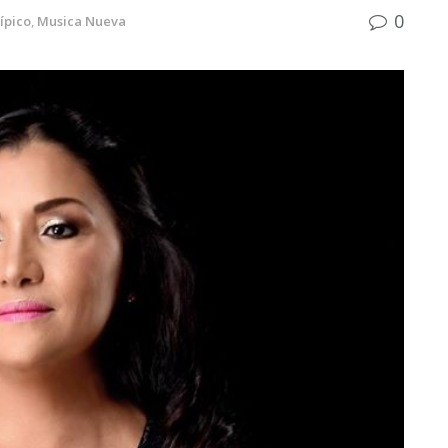
0
ípico
,
Musica Nueva