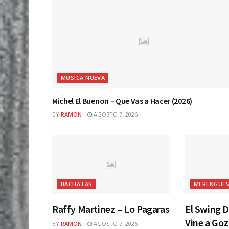
MUSICA NUEVA
Michel El Buenon – Que Vas a Hacer (2026)
BY
RAMON
AGOSTO 7, 2026
BACHATAS
MERENGUES
Raffy Martinez – Lo Pagaras
El Swing D
Vine a Goz
BY
RAMON
AGOSTO 7, 2026