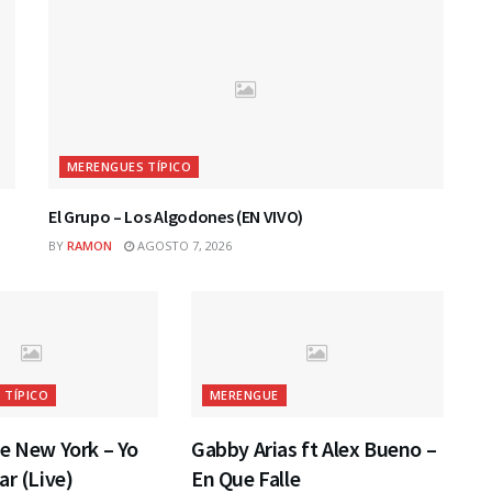
MERENGUES TÍPICO
El Grupo – Los Algodones (EN VIVO)
BY
RAMON
AGOSTO 7, 2026
 TÍPICO
MERENGUE
e New York – Yo
Gabby Arias ft Alex Bueno –
ar (Live)
En Que Falle