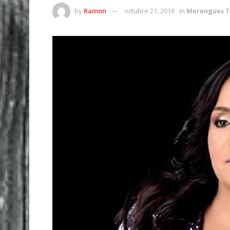
by
Ramon
octubre 21, 2016
in
Merengues T