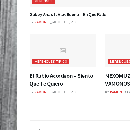
MERENGUE
Gabby Arias ft Alex Bueno – En Que Falle
BY
RAMON
AGOSTO 6, 2026
MERENGUES TÍPICO
MERENGUES
El Rubio Acordeon – Siento
NEXOMUZI
Que Te Quiero
VAMONOS 
BY
RAMON
AGOSTO 6, 2026
BY
RAMON
A