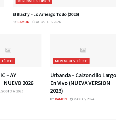
MERENGUES TÍPICO
El Blachy – Lo Arriesgo Todo (2026)
BY
RAMON
AGOSTO 6, 2026
 TÍPICO
MERENGUES TÍPICO
C – AY
Urbanda – Calzoncillo Largo
| NUEVO 2026
En Vivo (NUEVA VERSION
2023)
GOSTO 6, 2026
BY
RAMON
MAYO 5, 2024