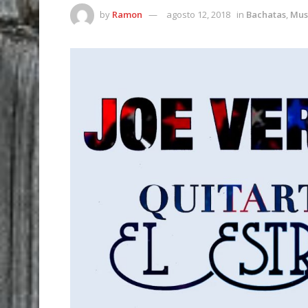
by
Ramon
agosto 12, 2018
in
Bachatas
,
Mus