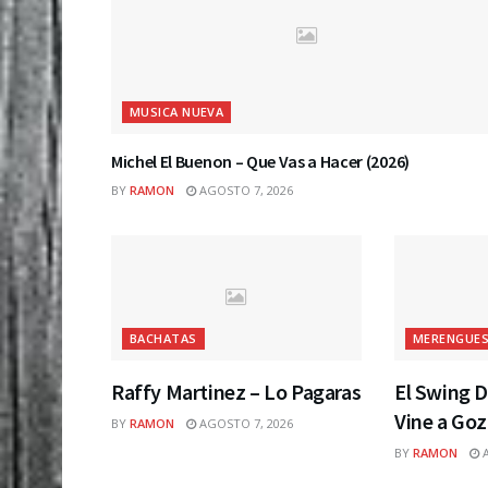
MUSICA NUEVA
Michel El Buenon – Que Vas a Hacer (2026)
BY
RAMON
AGOSTO 7, 2026
BACHATAS
MERENGUES
Raffy Martinez – Lo Pagaras
El Swing D
Vine a Goz
BY
RAMON
AGOSTO 7, 2026
BY
RAMON
A