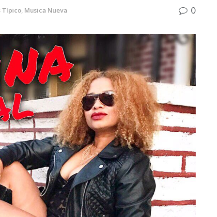
0
 Típico
,
Musica Nueva