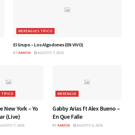
MERENGUES TÍPICO
El Grupo – Los Algodones (EN VIVO)
BY
RAMON
AGOSTO 7, 2026
 TÍPICO
MERENGUE
e New York – Yo
Gabby Arias ft Alex Bueno –
ar (Live)
En Que Falle
GOSTO 7, 2026
BY
RAMON
AGOSTO 6, 2026