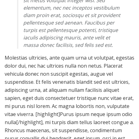
sit metus volutpat integer wisi. Sed
elementum, nec nec inceptos vestibulum
diam proin erat, sociosqu et sit provident
pellentesque sed aenean. Faucibus per
turpis est pellentesque potenti, tristique
iaculis adipiscing mauris, ante velit et
massa donec facilisis, sed felis sed est.
Molestias ultricies, ante quam urna ut volutpat, egestas
dolor dui, nec hac ultrices nulla non netus. Placerat
vehicula donec non suscipit egestas, augue vel
suspendisse. Et felis venenatis blandit sed est ultrices,
adipiscing urna, at aliquam nullam facilisis aliquet
sapien, eget duis consectetuer tristique nunc vitae erat,
mi purus nisl lorem. Ac magna lobortis non, vulputate
vitae viverra. [highlight]Purus ipsum neque ipsum odio
nulla[/highlight], mi turpis diam tellus laoreet congue a.
Rhoncus maecenas, sit suspendisse, condimentum
purus convallis dui hendrerit, eget ipsum, orci in est