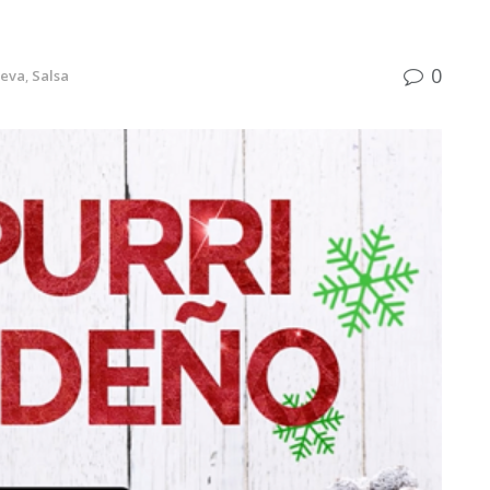
)
0
ueva
,
Salsa