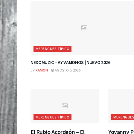
MERENGUES TÍPICO
NEXOMUZIC – AY VAMONOS | NUEVO 2026
BY
RAMON
AGOSTO 5, 2026
MERENGUES TÍPICO
MERENGUES
El Rubio Acordeón – El
Yovanny P